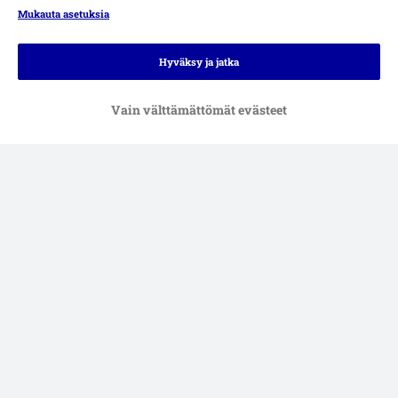
Mukauta asetuksia
Hyväksy ja jatka
Vain välttämättömät evästeet
Maksutavat