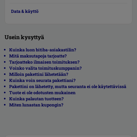
Data & käyttö
Usein kysyttyä
Kuinka luon bitiba-asiakastilin?
Mitä maksutapoja tarjoatte?
Tarjoatteko ilmaisen toimituksen?
Voinko valita toimituskumppanin?
Milloin pakettini lähetetään?
Kuinka voin seurata pakettiani?
Pakettini on lähetetty, mutta seuranta ei ole käytettävissä
Tuote ei ole odotusten mukainen
Kuinka palautan tuotteen?
Miten lunastan kupongin?