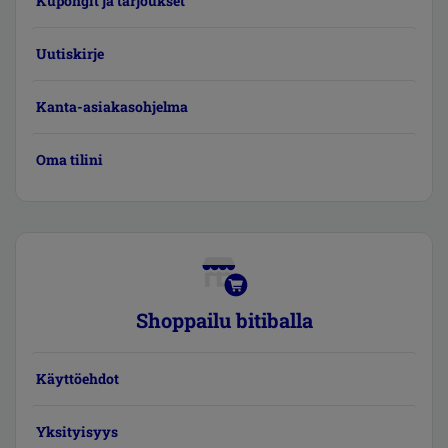
Kupongit ja tarjoukset
Uutiskirje
Kanta-asiakasohjelma
Oma tilini
Shoppailu bitiballa
Käyttöehdot
Yksityisyys