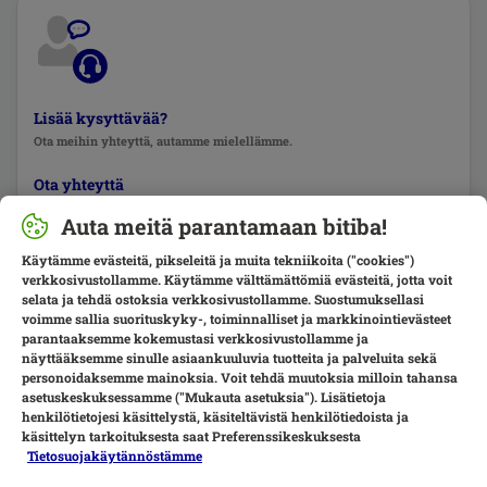
Lisää kysyttävää?
Ota meihin yhteyttä, autamme mielellämme.
Ota yhteyttä
Auta meitä parantamaan bitiba!
Käytämme evästeitä, pikseleitä ja muita tekniikoita ("cookies")
verkkosivustollamme. Käytämme välttämättömiä evästeitä, jotta voit
selata ja tehdä ostoksia verkkosivustollamme. Suostumuksellasi
voimme sallia suorituskyky-, toiminnalliset ja markkinointievästeet
parantaaksemme kokemustasi verkkosivustollamme ja
näyttääksemme sinulle asiaankuuluvia tuotteita ja palveluita sekä
personoidaksemme mainoksia. Voit tehdä muutoksia milloin tahansa
asetuskeskuksessamme ("Mukauta asetuksia"). Lisätietoja
henkilötietojesi käsittelystä, käsiteltävistä henkilötiedoista ja
käsittelyn tarkoituksesta saat Preferenssikeskuksesta
Tietosuojakäytännöstämme