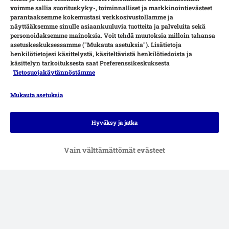
voimme sallia suorituskyky-, toiminnalliset ja markkinointievästeet
parantaaksemme kokemustasi verkkosivustollamme ja
näyttääksemme sinulle asiaankuuluvia tuotteita ja palveluita sekä
personoidaksemme mainoksia. Voit tehdä muutoksia milloin tahansa
asetuskeskuksessamme ("Mukauta asetuksia"). Lisätietoja
henkilötietojesi käsittelystä, käsiteltävistä henkilötiedoista ja
käsittelyn tarkoituksesta saat Preferenssikeskuksesta
Tietosuojakäytännöstämme
Mukauta asetuksia
Maksutavat
Hyväksy ja jatka
Vain välttämättömät evästeet
Toimituspalvelut
Turvallisen ostamisen takuu