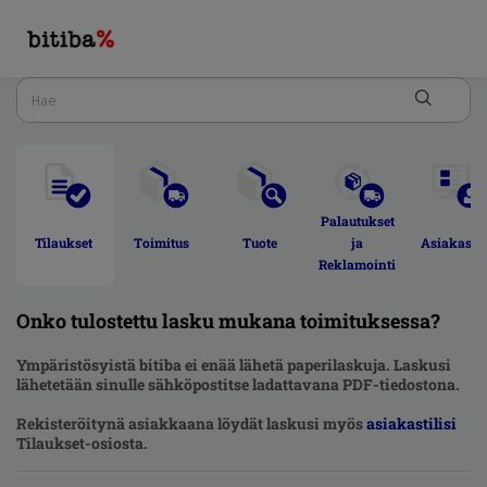
Palautukset 
Tilaukset 
Toimitus 
Tuote 
ja 
Asiakastili
Reklamointi 
Onko tulostettu lasku mukana toimituksessa?
Ympäristösyistä bitiba ei enää lähetä paperilaskuja. Laskusi
lähetetään sinulle sähköpostitse ladattavana PDF-tiedostona.
Rekisteröitynä asiakkaana löydät laskusi myös
asiakastilisi
Tilaukset-osiosta.