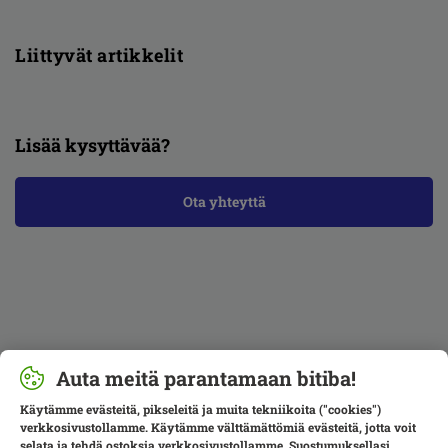
Liittyvät artikkelit
Lisää kysyttävää?
Ota yhteyttä
Auta meitä parantamaan bitiba!
Käytämme evästeitä, pikseleitä ja muita tekniikoita ("cookies")
verkkosivustollamme. Käytämme välttämättömiä evästeitä, jotta voit
selata ja tehdä ostoksia verkkosivustollamme. Suostumuksellasi