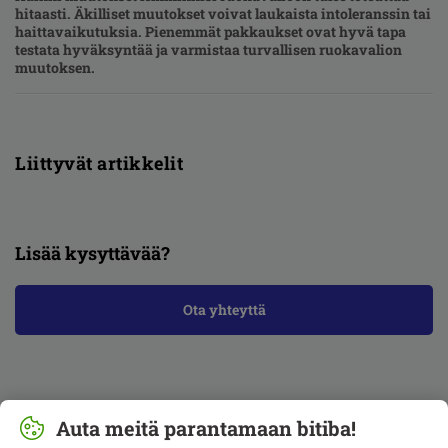
hitaasti. Äkilliset muutokset voivat laukaista intoleranssin tai
haittavaikutuksia. Pienemmät pakkaukset ovat hyvä tapa
testata hyväksyntää ja varmistaa turvallisen ruokavalion
muutoksen.
Liittyvät artikkelit
Lisää kysyttävää?
Ota yhteyttä
Auta meitä parantamaan bitiba!