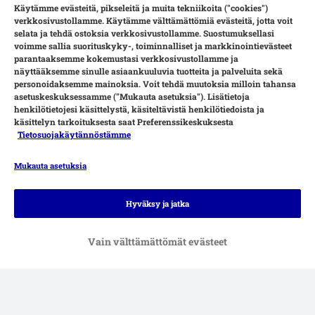
Käytämme evästeitä, pikseleitä ja muita tekniikoita ("cookies")
verkkosivustollamme. Käytämme välttämättömiä evästeitä, jotta voit
selata ja tehdä ostoksia verkkosivustollamme. Suostumuksellasi
voimme sallia suorituskyky-, toiminnalliset ja markkinointievästeet
parantaaksemme kokemustasi verkkosivustollamme ja
näyttääksemme sinulle asiaankuuluvia tuotteita ja palveluita sekä
personoidaksemme mainoksia. Voit tehdä muutoksia milloin tahansa
asetuskeskuksessamme ("Mukauta asetuksia"). Lisätietoja
henkilötietojesi käsittelystä, käsiteltävistä henkilötiedoista ja
käsittelyn tarkoituksesta saat Preferenssikeskuksesta
Tietosuojakäytännöstämme
Mukauta asetuksia
Maksutavat
Hyväksy ja jatka
Vain välttämättömät evästeet
Toimituspalvelut