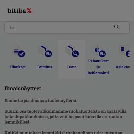
Palautukset 
Tilaukset 
Toimitus 
Tuote 
ja 
Asiakastili
Reklamointi 
Ilmaisnäytteet
Emme tarjoa ilmaisia tuotenäytteitä.
Suurin osa tuotevalikoimamme ruokatuotteista on saatavilla
kokeilupakkauksissa, jotta voit helposti kokeilla eri ruokia
lemmikillesi.
Kaikki muutokset lemmikkisi ruokavalioon tulee toteuttaa