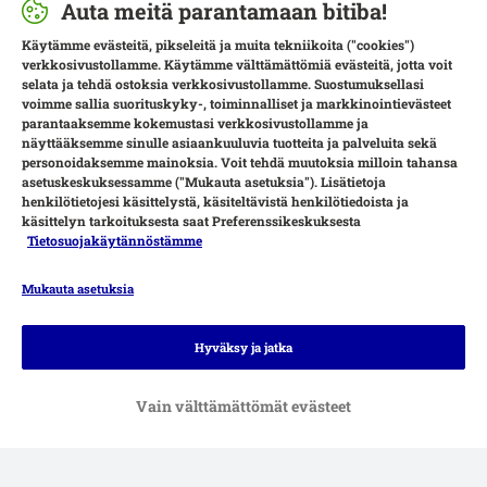
Auta meitä parantamaan bitiba!
Käytämme evästeitä, pikseleitä ja muita tekniikoita ("cookies")
verkkosivustollamme. Käytämme välttämättömiä evästeitä, jotta voit
selata ja tehdä ostoksia verkkosivustollamme. Suostumuksellasi
voimme sallia suorituskyky-, toiminnalliset ja markkinointievästeet
parantaaksemme kokemustasi verkkosivustollamme ja
näyttääksemme sinulle asiaankuuluvia tuotteita ja palveluita sekä
personoidaksemme mainoksia. Voit tehdä muutoksia milloin tahansa
asetuskeskuksessamme ("Mukauta asetuksia"). Lisätietoja
henkilötietojesi käsittelystä, käsiteltävistä henkilötiedoista ja
käsittelyn tarkoituksesta saat Preferenssikeskuksesta
Tietosuojakäytännöstämme
Mukauta asetuksia
Maksutavat
Hyväksy ja jatka
Vain välttämättömät evästeet
Toimituspalvelut