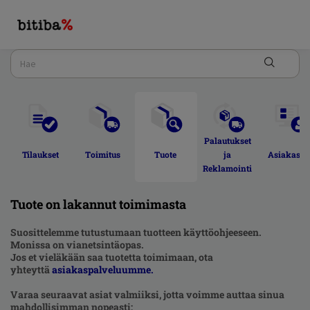
Palautukset 
Tilaukset 
Toimitus 
Tuote 
ja 
Asiakastili
Reklamointi 
Tuote on lakannut toimimasta
Suosittelemme tutustumaan tuotteen käyttöohjeeseen.
Monissa on vianetsintäopas.
Jos et vieläkään saa tuotetta toimimaan, ota
yhteyttä
asiakaspalveluumme.
Varaa seuraavat asiat valmiiksi, jotta voimme auttaa sinua
mahdollisimman nopeasti: