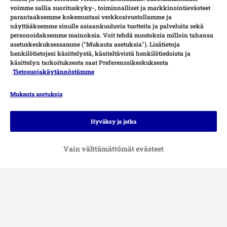
voimme sallia suorituskyky-, toiminnalliset ja markkinointievästeet
parantaaksemme kokemustasi verkkosivustollamme ja
näyttääksemme sinulle asiaankuuluvia tuotteita ja palveluita sekä
personoidaksemme mainoksia. Voit tehdä muutoksia milloin tahansa
asetuskeskuksessamme ("Mukauta asetuksia"). Lisätietoja
henkilötietojesi käsittelystä, käsiteltävistä henkilötiedoista ja
käsittelyn tarkoituksesta saat Preferenssikeskuksesta
Tietosuojakäytännöstämme
Mukauta asetuksia
Maksutavat
Hyväksy ja jatka
Vain välttämättömät evästeet
Toimituspalvelut
Turvallisen ostamisen takuu