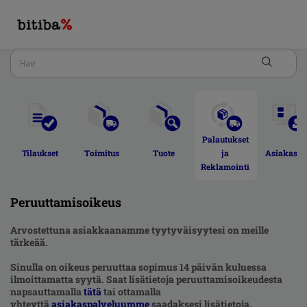
Palautukset 
Tilaukset 
Toimitus 
Tuote 
ja 
Asiakastili
Reklamointi 
Peruuttamisoikeus
Arvostettuna asiakkaanamme tyytyväisyytesi on meille
tärkeää.
Sinulla on oikeus peruuttaa sopimus 14 päivän kuluessa
ilmoittamatta syytä. Saat lisätietoja peruuttamisoikeudesta
napsauttamalla
tätä
tai ottamalla
yhteyttä
asiakaspalveluumme
saadaksesi lisätietoja.