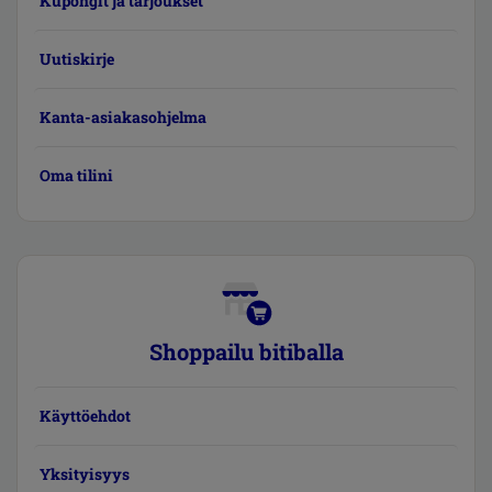
Kupongit ja tarjoukset
Uutiskirje
Kanta-asiakasohjelma
Oma tilini
Shoppailu bitiballa
Käyttöehdot
Yksityisyys