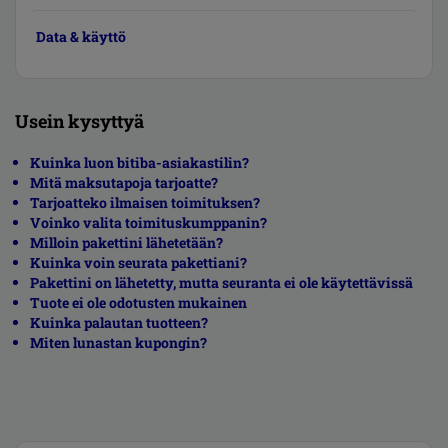
Data & käyttö
Usein kysyttyä
Kuinka luon bitiba-asiakastilin?
Mitä maksutapoja tarjoatte?
Tarjoatteko ilmaisen toimituksen?
Voinko valita toimituskumppanin?
Milloin pakettini lähetetään?
Kuinka voin seurata pakettiani?
Pakettini on lähetetty, mutta seuranta ei ole käytettävissä
Tuote ei ole odotusten mukainen
Kuinka palautan tuotteen?
Miten lunastan kupongin?