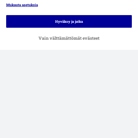
Mukauta asetuksia
Hyväksy ja jatka
Vain välttämättömät evästeet
Maksutavat