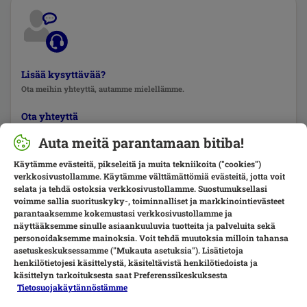
Lisää kysyttävää?
Ota meihin yhteyttä, autamme mielellämme.
Ota yhteyttä
Auta meitä parantamaan bitiba!
Käytämme evästeitä, pikseleitä ja muita tekniikoita ("cookies")
verkkosivustollamme. Käytämme välttämättömiä evästeitä, jotta voit
selata ja tehdä ostoksia verkkosivustollamme. Suostumuksellasi
voimme sallia suorituskyky-, toiminnalliset ja markkinointievästeet
parantaaksemme kokemustasi verkkosivustollamme ja
näyttääksemme sinulle asiaankuuluvia tuotteita ja palveluita sekä
personoidaksemme mainoksia. Voit tehdä muutoksia milloin tahansa
asetuskeskuksessamme ("Mukauta asetuksia"). Lisätietoja
henkilötietojesi käsittelystä, käsiteltävistä henkilötiedoista ja
käsittelyn tarkoituksesta saat Preferenssikeskuksesta
Tietosuojakäytännöstämme